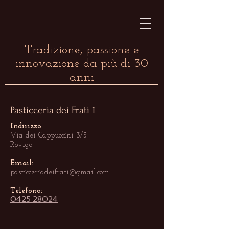
Tradizione, passione e
innovazione da più di 30
anni
Pasticceria dei Frati 1
Indirizzo
Via dei Cappuccini 3/5
Rovigo
​Email:
pasticceriadeifrati@gmail.com
​Telefono:
0425 28024